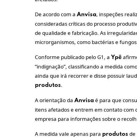
De acordo com a
, inspeções real
Anvisa
consideradas críticas do processo produti
de qualidade e fabricação. As irregulari
microrganismos, como bactérias e fungos,
Conforme publicado pelo G1, a
afirm
Ypê
“indignação”, classificando a medida com
ainda que irá recorrer e disse possuir l
.
produtos
A orientação da
é para que cons
Anvisa
itens afetados e entrem em contato com 
empresa para informações sobre o recol
A medida vale apenas para
de 
produtos