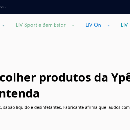
a...
LiV Sport e Bem Estar
LiV On
LiV
olher produtos da Ypê
entenda
s, sabão líquido e desinfetantes. Fabricante afirma que laudos co