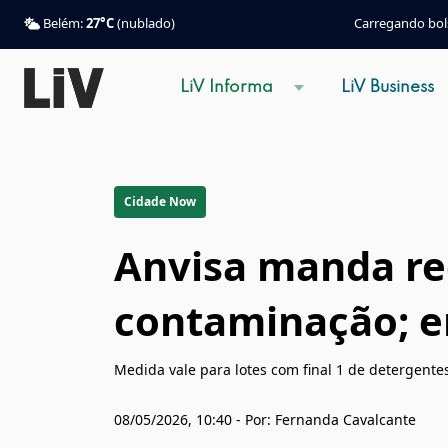
Belém:
27°C
(nublado)
Carregando bols
LiV Informa
LiV Business
Cidade Now
Anvisa manda rec
contaminação; 
Medida vale para lotes com final 1 de detergente
08/05/2026, 10:40 - Por: Fernanda Cavalcante