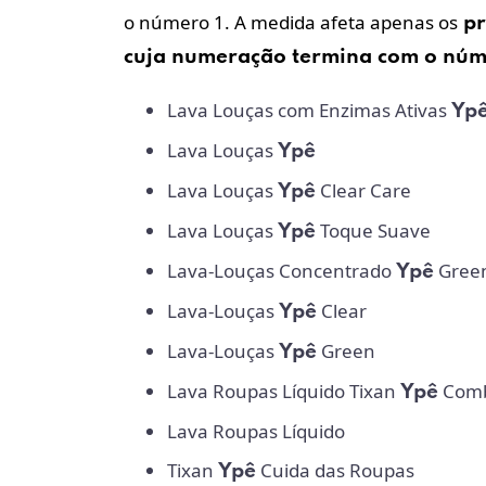
o número 1. A medida afeta apenas os
p
cuja numeração termina com o núme
Lava Louças com Enzimas Ativas
Yp
Lava Louças
Ypê
Lava Louças
Clear Care
Ypê
Lava Louças
Toque Suave
Ypê
Lava-Louças Concentrado
Gree
Ypê
Lava-Louças
Clear
Ypê
Lava-Louças
Green
Ypê
Lava Roupas Líquido Tixan
Comb
Ypê
Lava Roupas Líquido
Tixan
Cuida das Roupas
Ypê