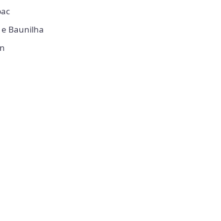
bac
 e Baunilha
n