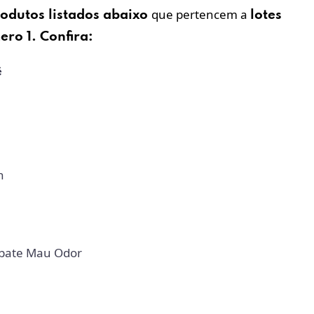
que pertencem a
rodutos
listados abaixo
lotes
ro 1. Confira:
ê
n
ate Mau Odor