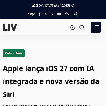
IBOV:
174.70 pts
(-0.0858%)
Siga
Cidade Now
Apple lança iOS 27 com IA
integrada e nova versão da
Siri
Nova atualização traz recursos de inteligência artificial