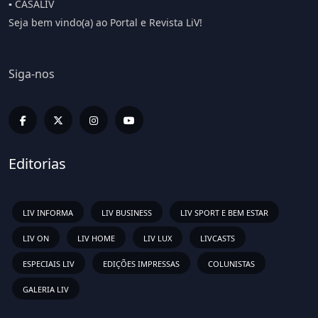
▪️ CASALIV
Seja bem vindo(a) ao Portal e Revista LiV!
Siga-nos
Editorias
LIV INFORMA
LIV BUSINESS
LIV SPORT E BEM ESTAR
LIV ON
LIV HOME
LIV LUX
LIVCASTS
ESPECIAIS LIV
EDIÇÕES IMPRESSAS
COLUNISTAS
GALERIA LIV