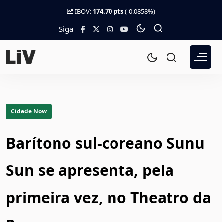
IBOV:
174.70 pts
(-0.0858%)
Siga
Cidade Now
Barítono sul-coreano Sunu
Sun se apresenta, pela
primeira vez, no Theatro da