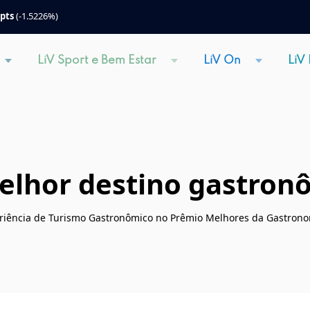
 pts
(-1.5226%)
LiV Sport e Bem Estar
LiV On
LiV
elhor destino gastronô
eriência de Turismo Gastronômico no Prêmio Melhores da Gastrono