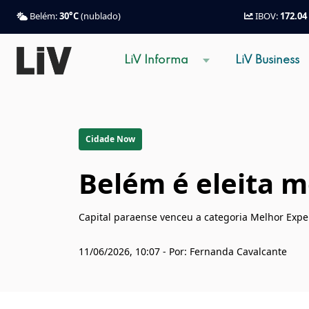
Belém:
30°C
(nublado)
IBOV:
172.04
LiV Informa
LiV Business
Cidade Now
Belém é eleita m
Capital paraense venceu a categoria Melhor Exp
11/06/2026, 10:07 - Por: Fernanda Cavalcante