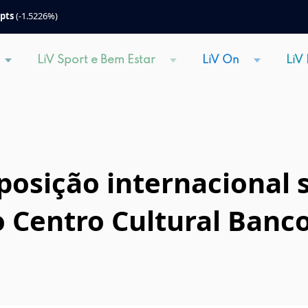
 pts
(-1.5226%)
LiV Sport e Bem Estar
LiV On
LiV
posição internacional 
 Centro Cultural Banc