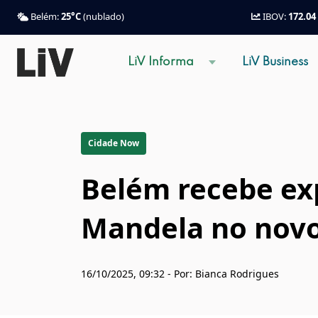
Belém:
25°C
(nublado)
IBOV:
172.04
LiV Informa
LiV Business
Cidade Now
Belém recebe ex
Mandela no novo
16/10/2025, 09:32 - Por: Bianca Rodrigues