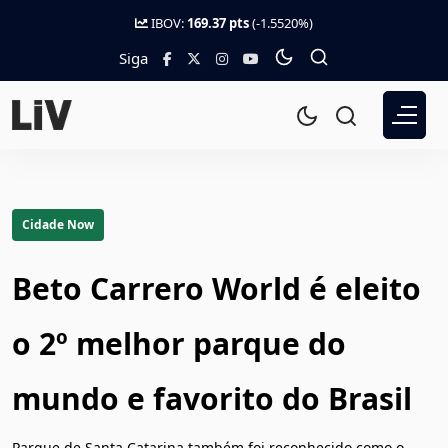
IBOV:
169.37 pts
(-1.5520%)
Siga
Cidade Now
Beto Carrero World é eleito
o 2º melhor parque do
mundo e favorito do Brasil
Parque de Santa Catarina também foi reconhecido como o