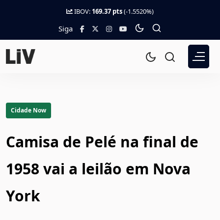
IBOV:
169.37 pts
(-1.5520%)
Siga
Cidade Now
Camisa de Pelé na final de
1958 vai a leilão em Nova
York