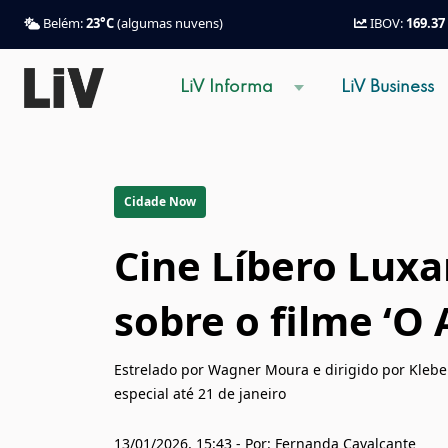
Belém:
23°C
(algumas nuvens)
IBOV:
169.37
LiV Informa
LiV Business
Cidade Now
Cine Líbero Luxa
sobre o filme ‘O
Estrelado por Wagner Moura e dirigido por Kleb
especial até 21 de janeiro
13/01/2026, 15:43 - Por: Fernanda Cavalcante