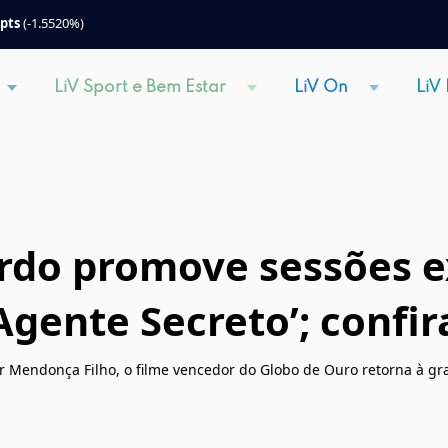
 pts
(-1.5520%)
LiV Sport e Bem Estar
LiV On
LiV
rdo promove sessões e
 Agente Secreto’; conf
er Mendonça Filho, o filme vencedor do Globo de Ouro retorna à