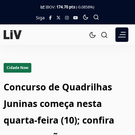
IBOV:
174.70 pts
(-0.0858%)
Siga
Cidade Now
Concurso de Quadrilhas
Juninas começa nesta
quarta-feira (10); confira