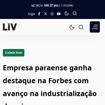
IBOV:
169.37 pts
(-1.5520%)
Siga
Cidade Now
Empresa paraense ganha
destaque na Forbes com
avanço na industrialização