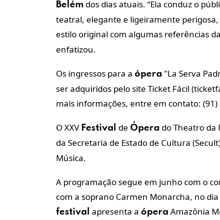
dos dias atuais. “Ela conduz o públ
Belém
teatral, elegante e ligeiramente perigos
estilo original com algumas referências 
enfatizou.
Os ingressos para a
"La Serva Pad
ópera
ser adquiridos pelo site Ticket Fácil (ticke
mais informações, entre em contato: (91
O XXV
de
do Theatro da 
Festival
Ópera
da Secretaria de Estado de Cultura (Secul
Música.
A programação segue em junho com o conc
com a soprano Carmen Monarcha, no dia 2 
apresenta a
Amazônia Moti
festival
ópera