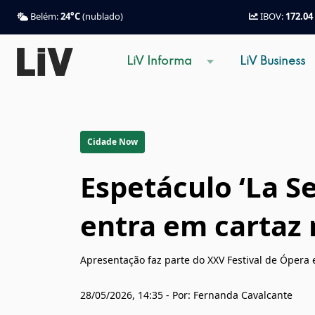
Belém:
24°C
(nublado)
IBOV:
172.04
LiV Informa
LiV Business
Cidade Now
Espetáculo ‘La S
entra em cartaz 
Apresentação faz parte do XXV Festival de Ópera
28/05/2026, 14:35 - Por: Fernanda Cavalcante