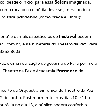
ico, desde o início, para essa
imaginada,
Belém
a, como toda boa comédia deve ser, mesclando o
da música
(como brega e lundu)”,
paraense
rona” e demais espetáculos do
podem
Festival
tfacil.com.br) e na bilheteria do Theatro da Paz. Para
) 3252-8603.
Paz é uma realização do governo do Pará por meio
t), Theatro da Paz e Academia
de
Paraense
erto da Orquestra Sinfônica do Theatro da Paz
de junho. Posteriormente, nos dias 10 e 11, o
rô; já no dia 13, o público poderá conferir o