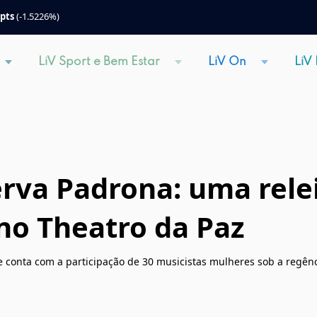
 pts
(-1.5226%)
LiV Sport e Bem Estar
LiV On
LiV
erva Padrona: uma rele
no Theatro da Paz
 e conta com a participação de 30 musicistas mulheres sob a regên