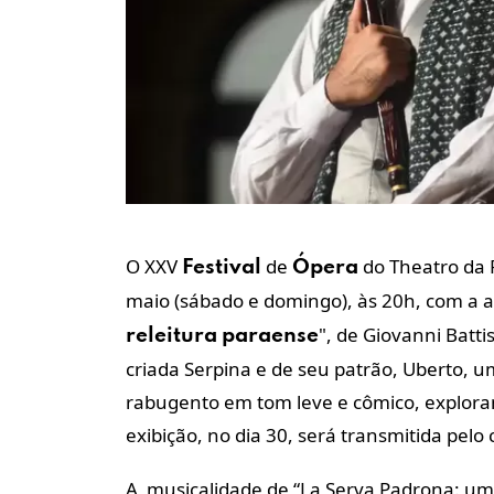
O XXV
de
do Theatro da 
Festival
Ópera
maio (sábado e domingo), às 20h, com a 
", de Giovanni Batt
releitura
paraense
criada Serpina e de seu patrão, Uberto, 
rabugento em tom leve e cômico, explora
exibição, no dia 30, será transmitida pel
A musicalidade de “La Serva Padrona: u