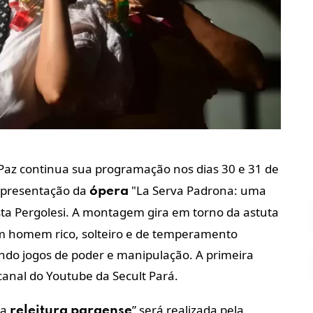
Paz continua sua programação nos dias 30 e 31 de
apresentação da
"La Serva Padrona: uma
ópera
ista Pergolesi. A montagem gira em torno da astuta
um homem rico, solteiro e de temperamento
ndo jogos de poder e manipulação. A primeira
o canal do Youtube da Secult Pará.
ma
” será realizada pela
releitura
paraense