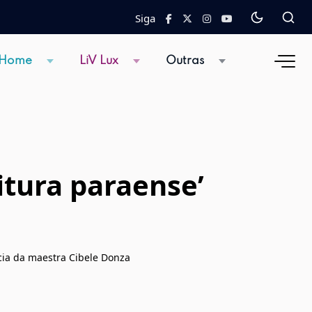
Siga
 Home
LiV Lux
Outras
itura paraense’
cia da maestra Cibele Donza