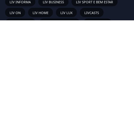
LIV INFORMA
LIV BUSINESS
LIV SPORT E BEM ESTAR
LIV ON
LIV HOME
LIV LUX
LIVCASTS
ESPECIAIS LIV
EDIÇÕES IMPRESSAS
COLUNISTAS
GALERIA LIV
Links Rápidos
Sobre
Vídeos
Anunciar
Newsletter
Inscreva-se em nossa lista de emails para receber as novas