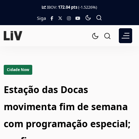
IBOV:
172.04 pts
(-1.5226%)
Siga
Cidade Now
Estação das Docas
movimenta fim de semana
com programação especial;