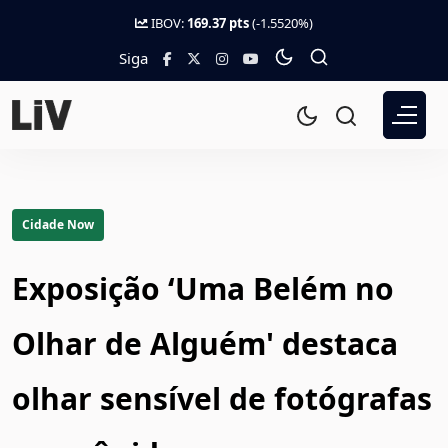
IBOV:
169.37 pts
(-1.5520%)
Siga
Cidade Now
Exposição ‘Uma Belém no
Olhar de Alguém' destaca
olhar sensível de fotógrafas