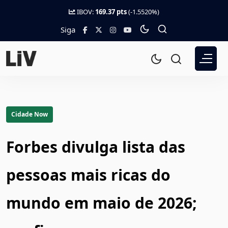
IBOV:
169.37 pts
(-1.5520%)
Siga
Cidade Now
Forbes divulga lista das
pessoas mais ricas do
mundo em maio de 2026;