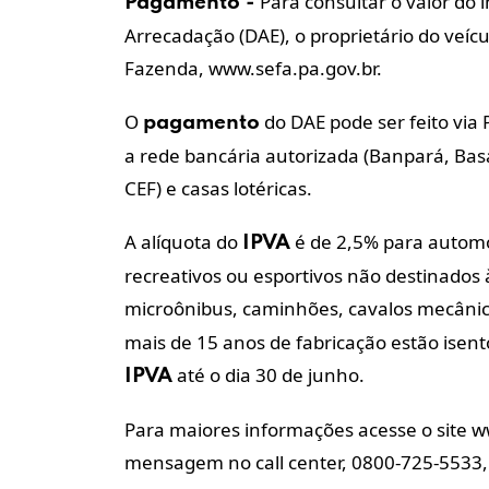
Para consultar o valor do 
Pagamento
-
Arrecadação (DAE), o proprietário do veícu
Fazenda, www.sefa.pa.gov.br.
O
do DAE pode ser feito via 
pagamento
a rede bancária autorizada (Banpará, Basa
CEF) e casas lotéricas.
A alíquota do
é de 2,5% para autom
IPVA
recreativos ou esportivos não destinados 
microônibus, caminhões, cavalos mecânico
mais de 15 anos de fabricação estão ise
até o dia 30 de junho.
IPVA
Para maiores informações acesse o site w
mensagem no call center, 0800-725-5533, 