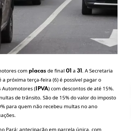
otores com
de final
a
. A
Secretaria
placas
01
31
 a próxima terça-feira (6) é possível pagar o
Automotores (
) com descontos de até 15%.
s
IPVA
ltas de trânsito. São de 15% do valor do imposto
10% para quem não recebeu multas no ano
uações.
o Pará: antecipação em parcela única, com