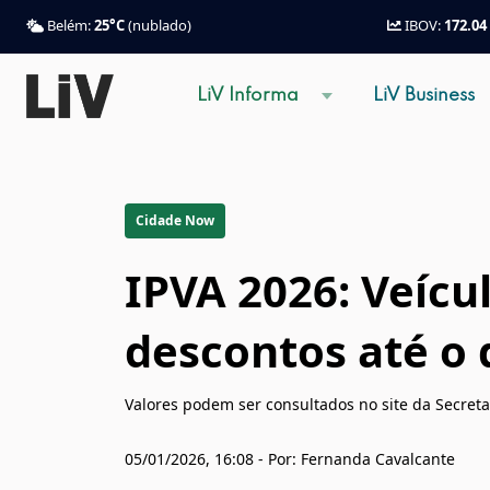
Belém:
25°C
(nublado)
IBOV:
172.04
LiV Informa
LiV Business
Cidade Now
IPVA 2026: Veícu
descontos até o d
Valores podem ser consultados no site da Secreta
05/01/2026, 16:08 - Por: Fernanda Cavalcante