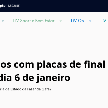
 pts
(-1.5226%)
LiV Sport e Bem Estar
LiV On
LiV
los com placas de final
ia 6 de janeiro
ria de Estado da Fazenda (Sefa)