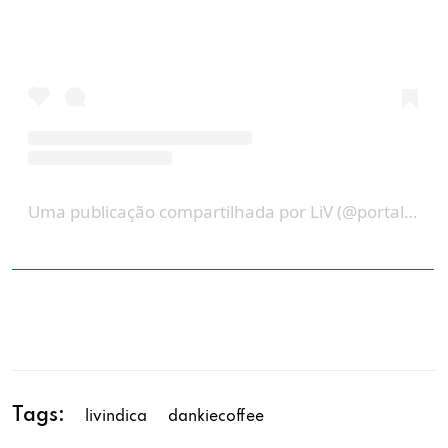
Uma publicação compartilhada por LiV (@portalerevistaliv)
Tags:
livindica
dankiecoffee