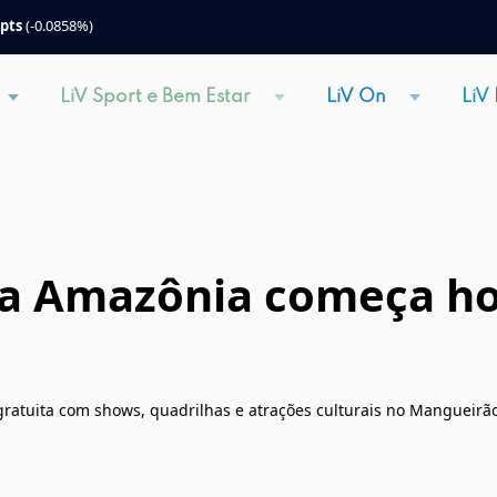
 pts
(-0.0858%)
LiV Sport e Bem Estar
LiV On
LiV
da Amazônia começa h
gratuita com shows, quadrilhas e atrações culturais no Mangueirã