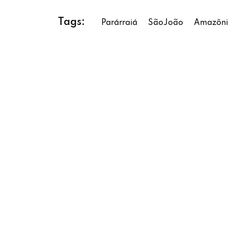
Tags:
Parárraiá
SãoJoão
Amazôn