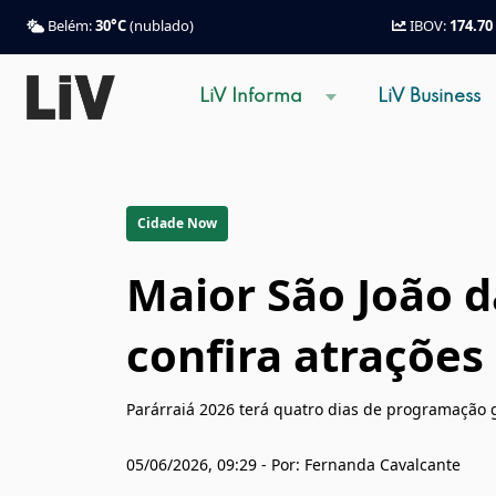
Belém:
30°C
(nublado)
IBOV:
174.70
LiV Informa
LiV Business
Cidade Now
Maior São João 
confira atrações
Parárraiá 2026 terá quatro dias de programação 
05/06/2026, 09:29 - Por: Fernanda Cavalcante