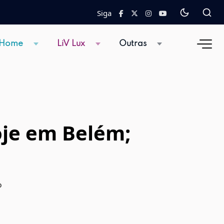
Siga
 Home
LiV Lux
Outras
oje em Belém;
o