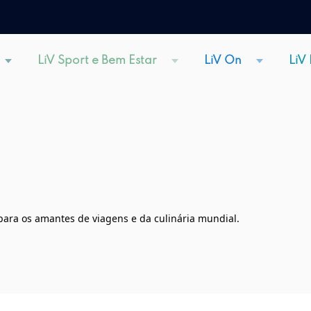
LiV Sport e Bem Estar
LiV On
LiV
ra os amantes de viagens e da culinária mundial.