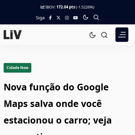
IBOV:
172.04 pts
(-1.5226%)
Siga
Cidade Now
Nova função do Google
Maps salva onde você
estacionou o carro; veja