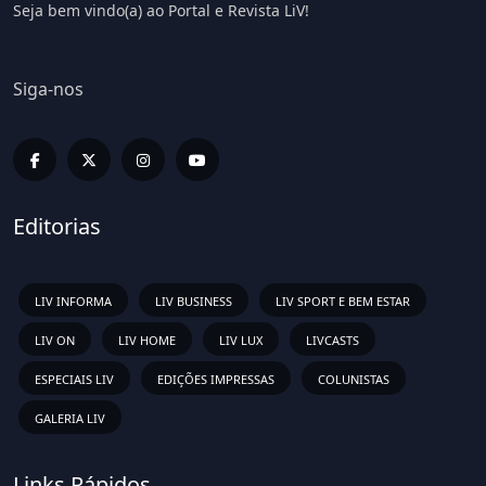
Seja bem vindo(a) ao Portal e Revista LiV!
Siga-nos
Editorias
LIV INFORMA
LIV BUSINESS
LIV SPORT E BEM ESTAR
LIV ON
LIV HOME
LIV LUX
LIVCASTS
ESPECIAIS LIV
EDIÇÕES IMPRESSAS
COLUNISTAS
GALERIA LIV
Links Rápidos