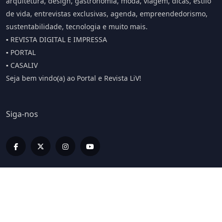
arquitetura, design, gastronomia, moda, viagem, dicas, estilo
de vida, entrevistas exclusivas, agenda, empreendedorismo,
sustentabilidade, tecnologia e muito mais.
▪️ REVISTA DIGITAL E IMPRESSA
▪️ PORTAL
▪️ CASALIV
Seja bem vindo(a) ao Portal e Revista LiV!
Siga-nos
Editorias
LIV INFORMA
LIV BUSINESS
LIV SPORT E BEM ESTAR