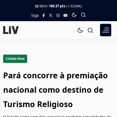
IBOV:
169.37 pts
(-1.5520%)
Siga
Cidade Now
Pará concorre à premiação
nacional como destino de
Turismo Religioso
O Estado conta com dois principais produtos consolidados do