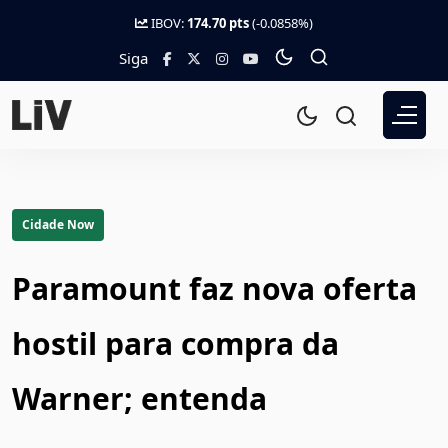
IBOV:
174.70 pts
(-0.0858%)
Siga
Cidade Now
Paramount faz nova oferta
hostil para compra da
Warner; entenda