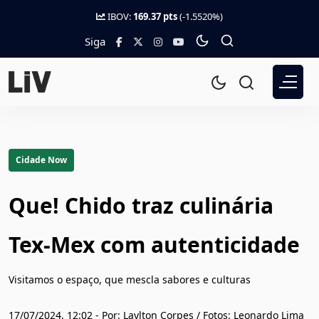
IBOV:
169.37 pts
(-1.5520%)
Siga
Cidade Now
Que! Chido traz culinária
Tex-Mex com autenticidade
Visitamos o espaço, que mescla sabores e culturas
17/07/2024, 12:02 - Por: Laylton Corpes / Fotos: Leonardo Lima