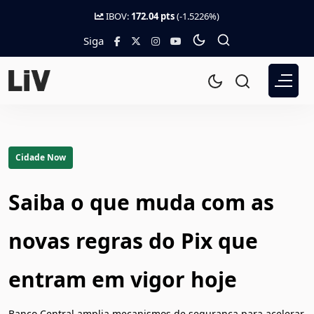
IBOV:
172.04 pts
(-1.5226%)
Siga
Cidade Now
Saiba o que muda com as
novas regras do Pix que
entram em vigor hoje
Banco Central amplia mecanismos de segurança para acelerar