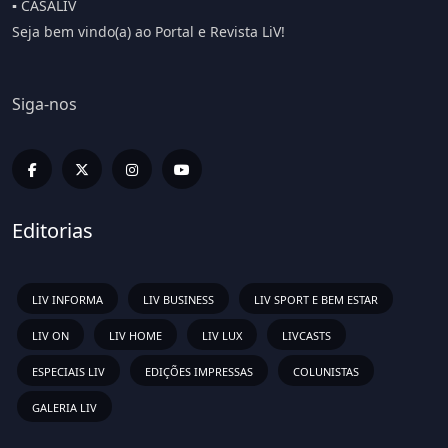
▪️ CASALIV
Seja bem vindo(a) ao Portal e Revista LiV!
Siga-nos
Editorias
LIV INFORMA
LIV BUSINESS
LIV SPORT E BEM ESTAR
LIV ON
LIV HOME
LIV LUX
LIVCASTS
ESPECIAIS LIV
EDIÇÕES IMPRESSAS
COLUNISTAS
GALERIA LIV