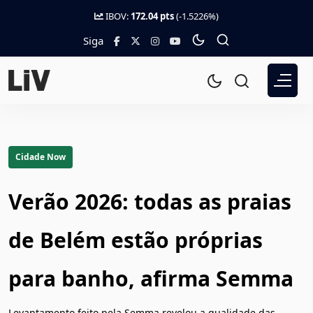
IBOV:
172.04 pts
(-1.5226%)
Siga
Cidade Now
Verão 2026: todas as praias
de Belém estão próprias
para banho, afirma Semma
Levantamento feito pela Semma revelou a qualidade das