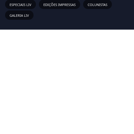
ESPECIAIS LIV
EDIÇÕES IMPRESSAS
COLUNISTAS
GALERIA LIV
Links Rápidos
Sobre
Vídeos
Anunciar
Newsletter
Inscreva-se em nossa lista de emails para receber as novas
atualizações!