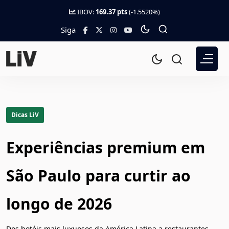
IBOV:
169.37 pts
(-1.5520%)
Siga
Dicas LiV
Experiências premium em
São Paulo para curtir ao
longo de 2026
Dos hotéis mais luxuosos da América Latina a restaurantes