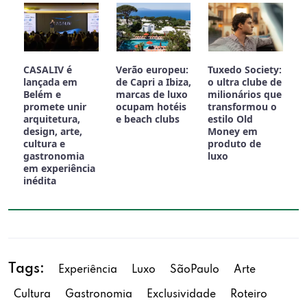
CASALIV é
Verão europeu:
Tuxedo Society:
lançada em
de Capri a Ibiza,
o ultra clube de
Belém e
marcas de luxo
milionários que
promete unir
ocupam hotéis
transformou o
arquitetura,
e beach clubs
estilo Old
design, arte,
Money em
cultura e
produto de
gastronomia
luxo
em experiência
inédita
Tags:
Experiência
Luxo
SãoPaulo
Arte
Cultura
Gastronomia
Exclusividade
Roteiro