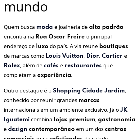
mundo
Quem busca
e joalheria de
moda
alto padrão
encontra na
o principal
Rua Oscar Freire
endereço de
do país. A via reúne
luxo
boutiques
de marcas como
,
,
e
Louis Vuitton
Dior
Cartier
, além de
e
que
Rolex
cafés
restaurantes
completam a
.
experiência
Outro destaque é o
,
Shopping
Cidade Jardim
conhecido por reunir grandes
marcas
internacionais em um ambiente exclusivo. Já o
JK
combina
,
Iguatemi
lojas premium
gastronomia
e
em um dos
design
contemporâneo
centros
mais
da cidade.
comerciais
sofisticados