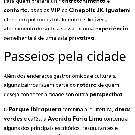
Para quem prefere unir
e
entretenimento
, as salas
da
conforto
VIP
Cinépolis JK Iguatemi
oferecem poltronas totalmente reclináveis,
atendimento durante a sessão e uma
experiência
semelhante à de uma sala
.
privativa
Passeios pela cidade
Além dos endereços gastronômicos e culturais,
alguns bairros fazem parte do
de quem
roteiro
deseja conhecer a cidade sob outra
.
perspectiva
O
combina arquitetura,
Parque Ibirapuera
áreas
e cafés; a
concentra
verdes
Avenida Faria Lima
alguns dos principais escritórios, restaurantes e