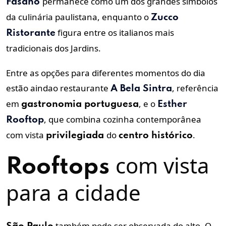
permanece como um dos grandes símbolos
Fasano
da culinária paulistana, enquanto o
Zucco
figura entre os italianos mais
Ristorante
tradicionais dos Jardins.
Entre as opções para diferentes momentos do dia
estão aindao restaurante
, referência
A Bela Sintra
em
, e o
gastronomia
portuguesa
Esther
, que combina cozinha contemporânea
Rooftop
com vista
do
.
privilegiada
centro histórico
com vista
Rooftops
para a cidade
também pode ser observada do alto. O