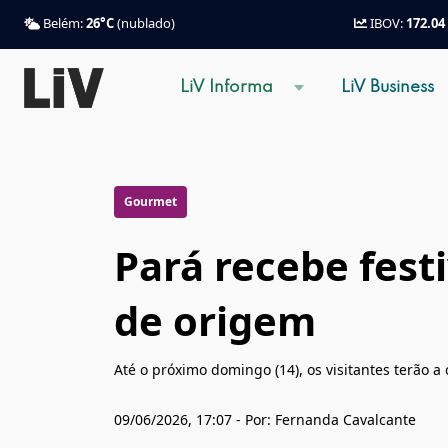
Belém:
26°C
(nublado)
IBOV:
172.04
LiV Informa
LiV Business
Gourmet
Pará recebe fest
de origem
Até o próximo domingo (14), os visitantes terão
09/06/2026, 17:07 - Por: Fernanda Cavalcante