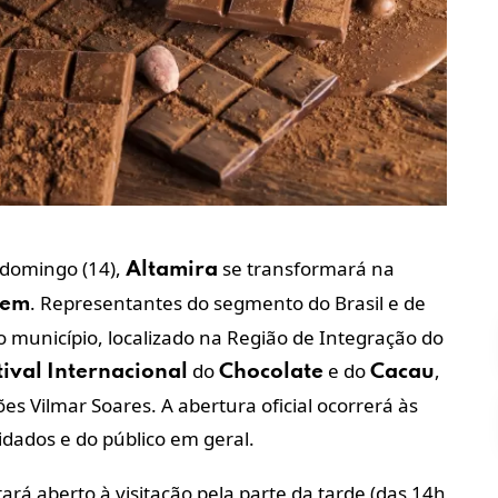
o domingo (14),
se transformará na
Altamira
. Representantes do segmento do Brasil e de
gem
 município, localizado na Região de Integração do
do
e do
,
tival
Internacional
Chocolate
Cacau
s Vilmar Soares. A abertura oficial ocorrerá às
dados e do público em geral.
stará aberto à visitação pela parte da tarde (das 14h