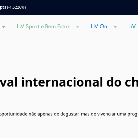
 pts
(-1.5226%)
LiV Sport e Bem Estar
LiV On
LiV
ival internacional do c
 a oportunidade não apenas de degustar, mas de vivenciar uma prog