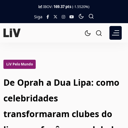
IBOV:
169.37 pts
(-1.5520%)
Siga
LiV Pelo Mundo
De Oprah a Dua Lipa: como
celebridades
transformaram clubes do