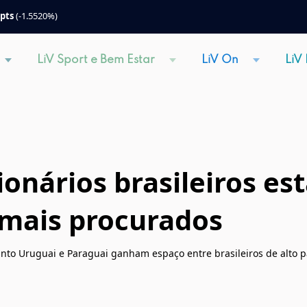
 pts
(-1.5520%)
LiV Sport e Bem Estar
LiV On
LiV
ionários brasileiros e
 mais procurados
anto Uruguai e Paraguai ganham espaço entre brasileiros de alto 