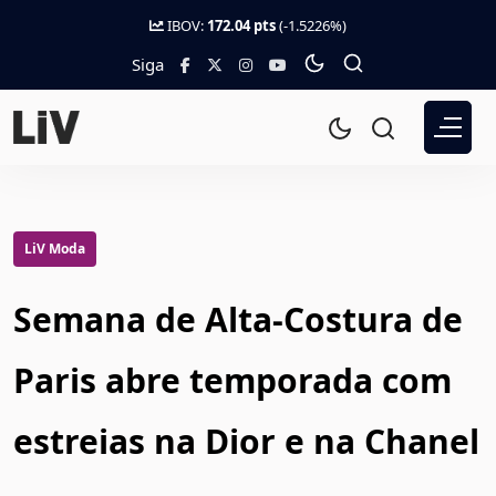
IBOV:
172.04 pts
(-1.5226%)
Siga
LiV Moda
Semana de Alta-Costura de
Paris abre temporada com
estreias na Dior e na Chanel