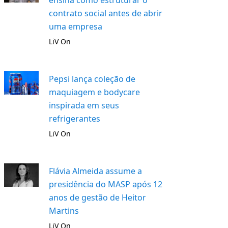
ensina como estruturar o
contrato social antes de abrir
uma empresa
LiV On
Pepsi lança coleção de
maquiagem e bodycare
inspirada em seus
refrigerantes
LiV On
Flávia Almeida assume a
presidência do MASP após 12
anos de gestão de Heitor
Martins
LiV On