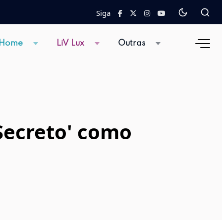
Siga
 Home
LiV Lux
Outras
 Secreto' como