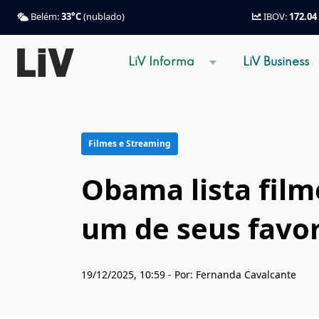
Belém:
33°C
(nublado)
IBOV:
172.04
LiV Informa
LiV Business
Filmes e Streaming
Obama lista film
um de seus favor
19/12/2025, 10:59 - Por: Fernanda Cavalcante