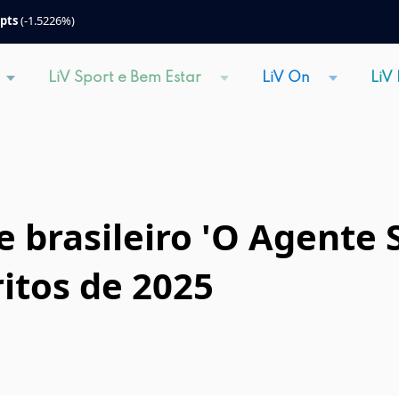
 pts
(-1.5226%)
LiV Sport e Bem Estar
LiV On
LiV
e brasileiro 'O Agente
itos de 2025