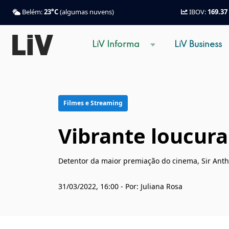
Belém:
23°C
(algumas nuvens)
IBOV:
169.37
LiV Informa
LiV Business
Filmes e Streaming
Vibrante loucura
Detentor da maior premiação do cinema, Sir Anth
31/03/2022, 16:00 - Por: Juliana Rosa