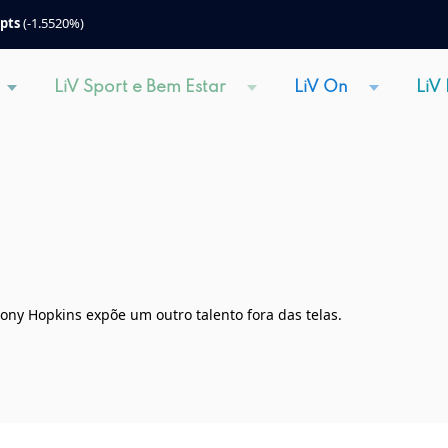
 pts
(-1.5520%)
LiV Sport e Bem Estar
LiV On
LiV
ony Hopkins expõe um outro talento fora das telas.