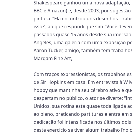
Shakespeare ganhou uma nova adaptação, de
BBC e Amazon) e, desde 2003, por sugestão da
pintura. “Ela encontrou uns desenhos... ra
isso?’, ao que respondi que sim. ‘Você dever
passados quase 15 anos desde sua imersão 
Angeles, uma galeria com uma exposição p
Aaron Tucker, amigo, também tem trabalhos 
Margam Fine Art,
Com traços expressionistas, os trabalhos e
de Sir Hopkins em casa. Em entrevista à W 
hobby que mantinha seu cérebro ativo e que 
despertam no público, o ator se diverte: “I
Unidos, sua rotina está quase toda ligada a
ao piano, praticando partituras e entra em
dedicação foi intensificada nos últimos doi
deste exercício se tiver algum trabalho [no