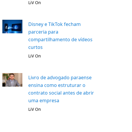
LiV On
Disney e TikTok fecham
parceria para
compartilhamento de vídeos
curtos
LiV On
Livro de advogado paraense
ensina como estruturar o
contrato social antes de abrir
uma empresa
LiV On