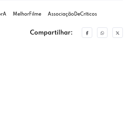
orA
MelhorFilme
AssociaçãoDeCríticos
Compartilhar: