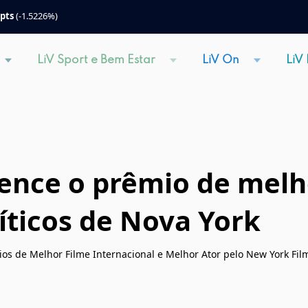
 pts
(-1.5226%)
LiV Sport e Bem Estar
LiV On
LiV
nce o prêmio de melho
íticos de Nova York
ios de Melhor Filme Internacional e Melhor Ator pelo New York Film