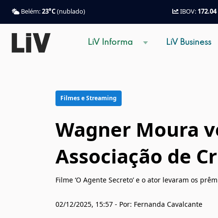
Belém:
23°C
(nublado)
IBOV:
172.04
LiV Informa
LiV Business
Filmes e Streaming
Wagner Moura ve
Associação de Cr
Filme ‘O Agente Secreto’ e o ator levaram os prêm
02/12/2025, 15:57 - Por: Fernanda Cavalcante