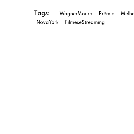
Tags:
WagnerMoura
Prêmio
Melh
NovaYork
FilmeseStreaming