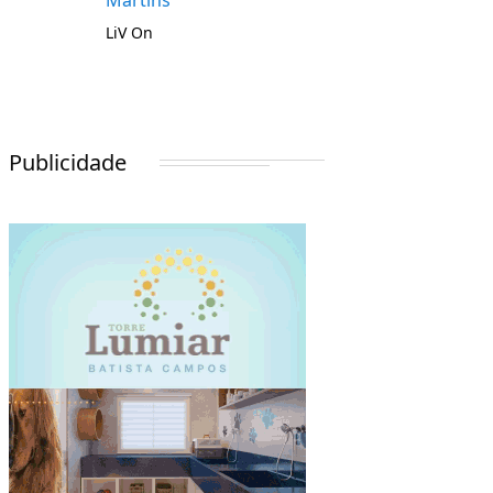
Martins
LiV On
Publicidade