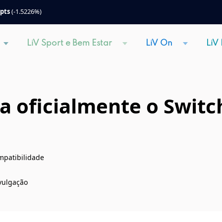
 pts
(-1.5226%)
LiV Sport e Bem Estar
LiV On
LiV
 oficialmente o Switch
mpatibilidade
ivulgação