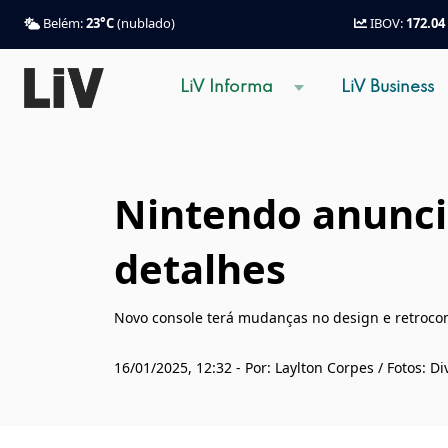
Belém:
23°C
(nublado)
IBOV:
172.04
LiV Informa
LiV Business
Nintendo anuncia
detalhes
Novo console terá mudanças no design e retroco
16/01/2025, 12:32 - Por: Laylton Corpes / Fotos: D