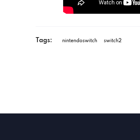
Tags:
nintendoswitch
switch2