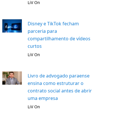
LiV On
Disney e TikTok fecham
parceria para
compartilhamento de vídeos
curtos
LiV On
Livro de advogado paraense
ensina como estruturar o
contrato social antes de abrir
uma empresa
LiV On