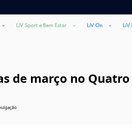
LiV Sport e Bem Estar
LiV On
LiV
ias de março no Quatro
ivulgação