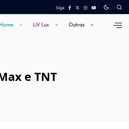
Siga
 Home
LiV Lux
Outras
 Max e TNT