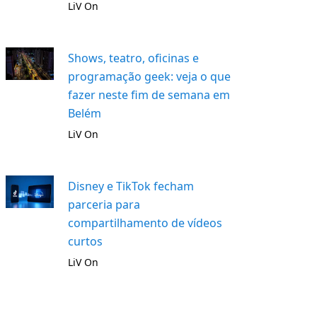
LiV On
Shows, teatro, oficinas e
programação geek: veja o que
fazer neste fim de semana em
Belém
LiV On
Disney e TikTok fecham
parceria para
compartilhamento de vídeos
curtos
LiV On