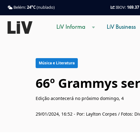
Belém:
24°C
(nublado)
IBOV:
169.37
LiV Informa
LiV Business
Música e Literatura
66º Grammys ser
Edição acontecerá no próximo domingo, 4
29/01/2024, 16:52 - Por: Laylton Corpes / Fotos: D