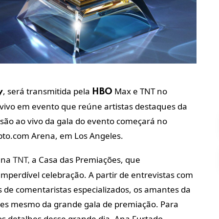
, será transmitida pela
Max e TNT no
y
HBO
 vivo em evento
que reúne artistas destaques da
são ao vivo da gala do evento começará no
ypto.com Arena, em Los Angeles.
0 na
a Casa das Premiações, que
TNT,
imperdível celebração. A partir de entrevistas com
ses de comentaristas especializados, os amantes da
es mesmo da grande gala de premiação. Para
s detalhes desse grande dia, Ana Furtado