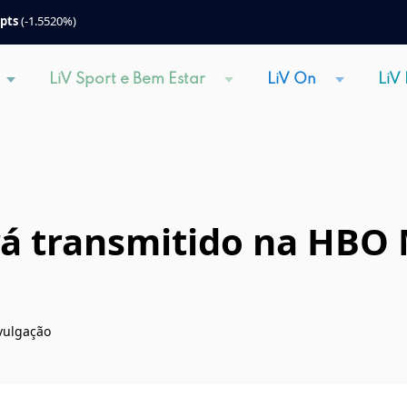
 pts
(-1.5520%)
LiV Sport e Bem Estar
LiV On
LiV
á transmitido na HBO
ivulgação