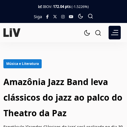
IBOV:
172.04 pts
(-1.5226%)
Siga
Música e Literatura
Amazônia Jazz Band leva
clássicos do jazz ao palco do
Theatro da Paz
Espetáculo 'Grandes Clássicos do Jazz' será realizado no dia 30