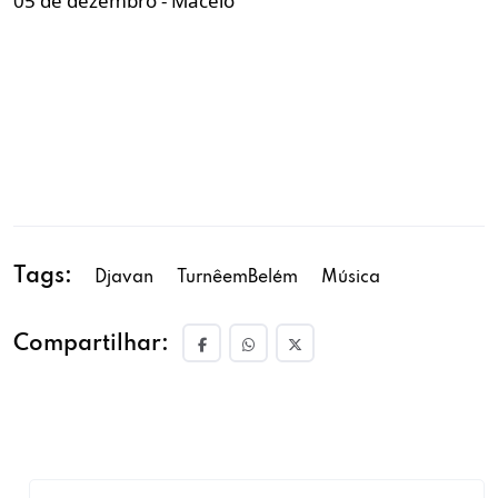
05 de dezembro - Maceió
Tags:
Djavan
TurnêemBelém
Música
Compartilhar: