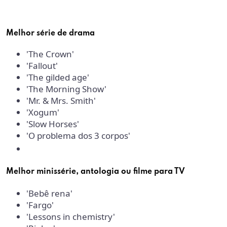
Melhor série de drama
'The Crown'
'Fallout'
'The gilded age'
'The Morning Show'
'Mr. & Mrs. Smith'
'Xogum'
'Slow Horses'
'O problema dos 3 corpos'
Melhor minissérie, antologia ou filme para TV
'Bebê rena'
'Fargo'
'Lessons in chemistry'