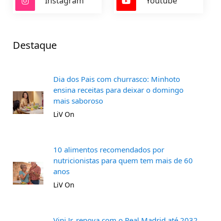
Instagram
Youtube
Destaque
Dia dos Pais com churrasco: Minhoto
ensina receitas para deixar o domingo
mais saboroso
LiV On
10 alimentos recomendados por
nutricionistas para quem tem mais de 60
anos
LiV On
Vini Jr. renova com o Real Madrid até 2032