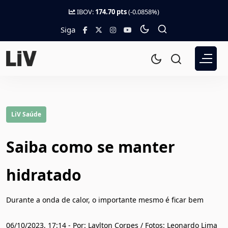
IBOV:
174.70 pts
(-0.0858%)
Siga
LiV Saúde
Saiba como se manter
hidratado
Durante a onda de calor, o importante mesmo é ficar bem
06/10/2023, 17:14 - Por: Laylton Corpes / Fotos: Leonardo Lima