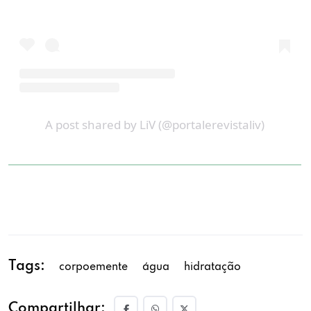
A post shared by LiV (@portalerevistaliv)
Tags:
corpoemente
água
hidratação
Compartilhar: