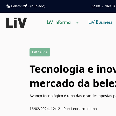
Belém:
29°C
(nublado)
IBOV:
169.37
LiV Informa
LiV Business
LiV Saúde
Tecnologia e ino
mercado da bele
Avanço tecnológico é uma das grandes apostas pa
16/02/2024, 12:12 - Por: Leonardo Lima