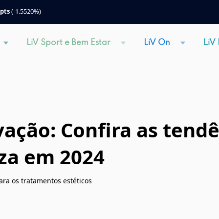
 pts
(-1.5520%)
LiV Sport e Bem Estar
LiV On
LiV
vação: Confira as tendê
za em 2024
ra os tratamentos estéticos