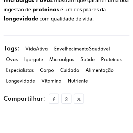
e
mostram que garantir uma boa
microalgas
ovos
ingestão de
é um dos pilares da
proteínas
com qualidade de vida.
longevidade
Tags:
VidaAtiva
EnvelhecimentoSaudável
Ovos
Igorgute
Microalgas
Saúde
Proteínas
Especialistas
Corpo
Cuidado
Alimentação
Longevidade
Vitamina
Nutriente
Compartilhar: