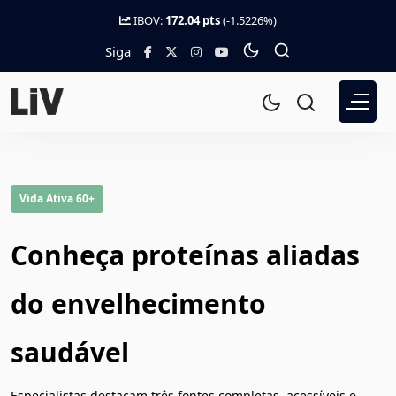
IBOV:
172.04 pts
(-1.5226%)
Siga
Vida Ativa 60+
Conheça proteínas aliadas
do envelhecimento
saudável
Especialistas destacam três fontes completas, acessíveis e