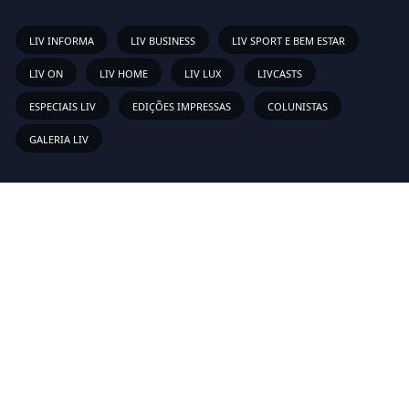
LIV INFORMA
LIV BUSINESS
LIV SPORT E BEM ESTAR
LIV ON
LIV HOME
LIV LUX
LIVCASTS
ESPECIAIS LIV
EDIÇÕES IMPRESSAS
COLUNISTAS
GALERIA LIV
Links Rápidos
Sobre
Vídeos
Anunciar
Newsletter