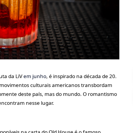
uta da LiV
em junho
, é inspirado na década de 20.
os movimentos culturais americanos transbordam
somente deste país, mas do mundo. O romantismo
 encontram nesse lugar.
sponíveis na carta do Old House é o famoso