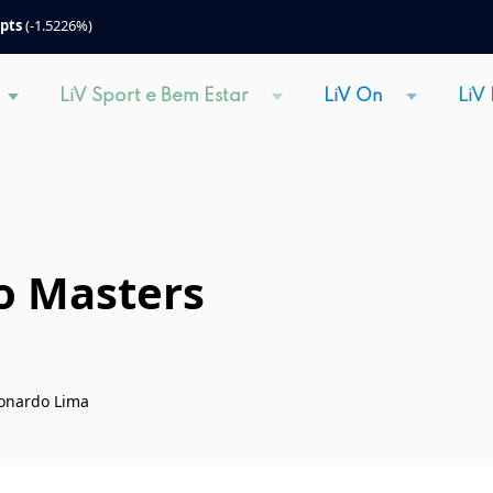
 pts
(-1.5226%)
LiV Sport e Bem Estar
LiV On
LiV
o Masters
Leonardo Lima