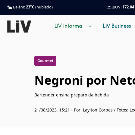
Belém:
23°C
(nublado)
IBOV:
172.04
LiV Informa
LiV Business
Gourmet
Negroni por Net
Bartender ensina preparo da bebida
21/08/2023, 15:21 - Por: Laylton Corpes / Fotos: 