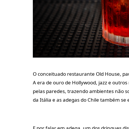
O conceituado restaurante Old House, pa
A era de ouro de Hollywood, jazz e outr
pelas paredes, trazendo ambientes não 
da Itália e as adegas do Chile também se
E por falar em adega, um dos drinques di