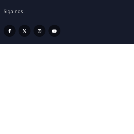
Siga-nos
Editorias
LIV INFORMA
LIV BUSINESS
LIV SPORT E BEM ESTAR
LIV ON
LIV HOME
LIV LUX
LIVCASTS
ESPECIAIS LIV
EDIÇÕES IMPRESSAS
COLUNISTAS
GALERIA LIV
Links Rápidos