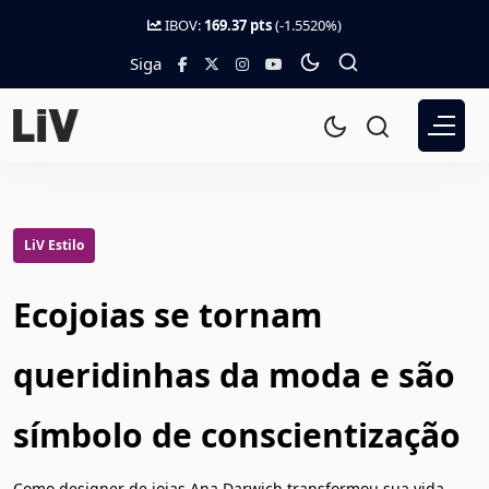
IBOV:
169.37 pts
(-1.5520%)
Siga
LiV Estilo
Ecojoias se tornam
queridinhas da moda e são
símbolo de conscientização
Como designer de joias Ana Darwich transformou sua vida