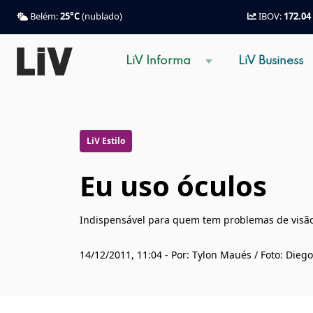
Belém:
25°C
(nublado)
IBOV:
172.04
LiV Informa
LiV Business
LiV Estilo
Eu uso óculos
Indispensável para quem tem problemas de visão,
14/12/2011, 11:04 - Por: Tylon Maués / Foto: Dieg