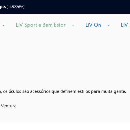
 pts
(-1.5226%)
LiV Sport e Bem Estar
LiV On
LiV
 os óculos são acessórios que definem estilos para muita gente.
o Ventura