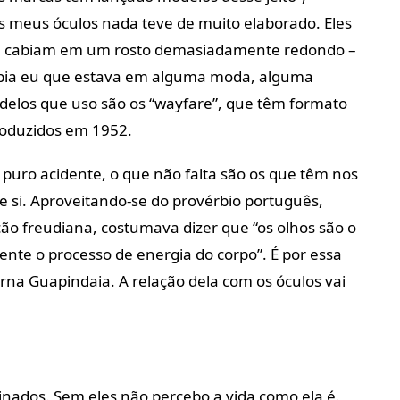
s meus óculos nada teve de muito elaborado. Eles
ue cabiam em um rosto demasiadamente redondo –
l sabia eu que estava em alguma moda, alguma
delos que uso são os “wayfare”, que têm formato
oduzidos em 1952.
 puro acidente, o que não falta são os que têm nos
 si. Aproveitando-se do provérbio português,
ão freudiana, costumava dizer que “os olhos são o
nte o processo de energia do corpo”. É por essa
irna Guapindaia. A relação dela com os óculos vai
inados. Sem eles não percebo a vida como ela é.