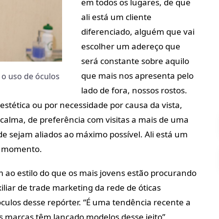
em todos os lugares, de que
ali está um cliente
diferenciado, alguém que vai
escolher um adereço que
será constante sobre aquilo
que mais nos apresenta pelo
 o uso de óculos
lado de fora, nossos rostos.
estética ou por necessidade por causa da vista,
 calma, de preferência com visitas a mais de uma
ade sejam aliados ao máximo possível. Ali está um
ro momento.
m ao estilo do que os mais jovens estão procurando
liar de trade marketing da rede de óticas
ulos desse repórter. “É uma tendência recente a
s marcas têm lançado modelos desse jeito”,