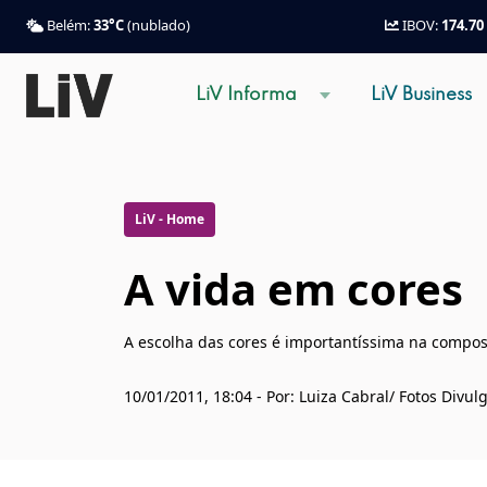
Belém:
33°C
(nublado)
IBOV:
174.70
LiV Informa
LiV Business
LiV - Home
A vida em cores
A escolha das cores é importantíssima na compos
10/01/2011, 18:04 - Por: Luiza Cabral/ Fotos Divul