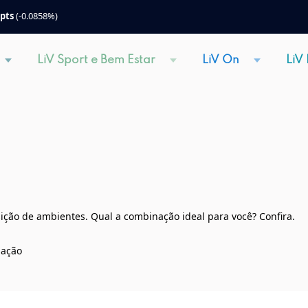
 pts
(-0.0858%)
LiV Sport e Bem Estar
LiV On
LiV
ição de ambientes. Qual a combinação ideal para você? Confira.
gação