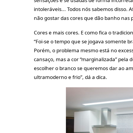
sensações e se usadas de forma incorret
intoleráveis... Todos nós sabemos disso. 
não gostar das cores que dão banho nas pa
Cores e mais cores. E como fica o tradicio
“Foi-se o tempo que se jogava somente br
Porém, o problema mesmo está no excess
cansaço, mas a cor “marginalizada” pela
escolher o branco se queremos dar ao am
ultramoderno e frio”, dá a dica.